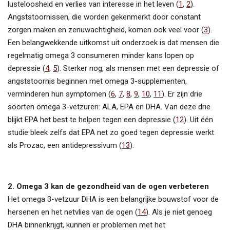
lusteloosheid en verlies van interesse in het leven (
1
,
2
).
Angststoornissen, die worden gekenmerkt door constant
zorgen maken en zenuwachtigheid, komen ook veel voor (
3
).
Een belangwekkende uitkomst uit onderzoek is dat mensen die
regelmatig omega 3 consumeren minder kans lopen op
depressie (
4
,
5
). Sterker nog, als mensen met een depressie of
angststoornis beginnen met omega 3-supplementen,
verminderen hun symptomen (
6
,
7
,
8
,
9
,
10
,
11
). Er zijn drie
soorten omega 3-vetzuren: ALA, EPA en DHA. Van deze drie
blijkt EPA het best te helpen tegen een depressie (
12
). Uit één
studie bleek zelfs dat EPA net zo goed tegen depressie werkt
als Prozac, een antidepressivum (
13
).
2. Omega 3 kan de gezondheid van de ogen verbeteren
Het omega 3-vetzuur DHA is een belangrijke bouwstof voor de
hersenen en het netvlies van de ogen (
14
). Als je niet genoeg
DHA binnenkrijgt, kunnen er problemen met het