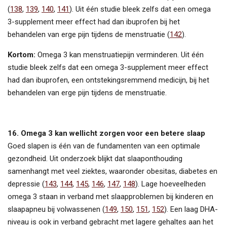
(
138
,
139
,
140
,
141
). Uit één studie bleek zelfs dat een omega
3-supplement meer effect had dan ibuprofen bij het
behandelen van erge pijn tijdens de menstruatie (
142
).
Kortom:
Omega 3 kan menstruatiepijn verminderen. Uit één
studie bleek zelfs dat een omega 3-supplement meer effect
had dan ibuprofen, een ontstekingsremmend medicijn, bij het
behandelen van erge pijn tijdens de menstruatie.
16. Omega 3 kan wellicht zorgen voor een betere slaap
Goed slapen is één van de fundamenten van een optimale
gezondheid. Uit onderzoek blijkt dat slaaponthouding
samenhangt met veel ziektes, waaronder obesitas, diabetes en
depressie (
143
,
144
,
145
,
146
,
147
,
148
). Lage hoeveelheden
omega 3 staan in verband met slaapproblemen bij kinderen en
slaapapneu bij volwassenen (
149
,
150
,
151
,
152
). Een laag DHA-
niveau is ook in verband gebracht met lagere gehaltes aan het