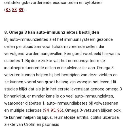
ontstekingsbevorderende eicosanoïden en cytokines
(
87
,
88
,
89
).
8. Omega 3 kan auto-immuunziektes bestrijden
Bij auto-immuunziektes ziet het immuunsysteem gezonde
cellen per abuis aan voor lichaamsvreemde cellen, die
vervolgens worden aangevallen. Een goed voorbeeld hiervan is
diabetes 1. Bij deze ziekte valt het immuunsysteem de
insulineproducerende cellen in de alvleesklier aan. Omega 3-
vetzuren kunnen helpen bij het bestrijden van deze ziektes en
ze kunnen vooral van groot belang zijn vroeg in het leven. Uit
studies blijkt dat als je in het eerste levensjaar genoeg omega 3
binnenkrijgt, er minder kans is op veel auto-immuunziektes,
waaronder diabetes 1, auto-immuundiabetes bij volwassenen
en multiple sclerose (
94
,
95
,
96
). Omega 3-vetzuren blijken ook
te kunnen helpen bij lupus, reumatoïde artritis, colitis ulcerosa,
ziekte van Crohn en psoriasis