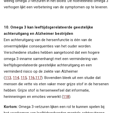
weinig omega 3-vetzuren in het bloed. De hoeveelheid omega 3
verhogen lijkt een verbetering van de symptomen op te leveren.
10. Omega 3 kan leeftijdsgerelateerde geestelijke
achteruitgang en Alzheimer bestrijden
Een achteruitgang van de hersenfunctie is één van de
onvermijdelijke consequenties van het ouder worden.
Verscheidene studies hebben aangetoond dat een hogere
omega 3-inname samenhangt met een vermindering van
leeftijdsgerelateerde geestelijke achteruitgang en een
verminderd risico op de ziekte van Alzheimer
(
113
,
114
,
115
,
116
,
117
). Bovendien bleek uit een studie dat
mensen die vette vis eten vaker meer grijze stof in de hersenen
hebben. Grijze stof is hersenweefsel dat informatie,
herinneringen en emoties verwerkt (
118
).
Kortom:
Omega 3-vetzuren lijken een rol te kunnen spelen bij
het voorkomen van leeftijdsgebonden mentale achteruitgang