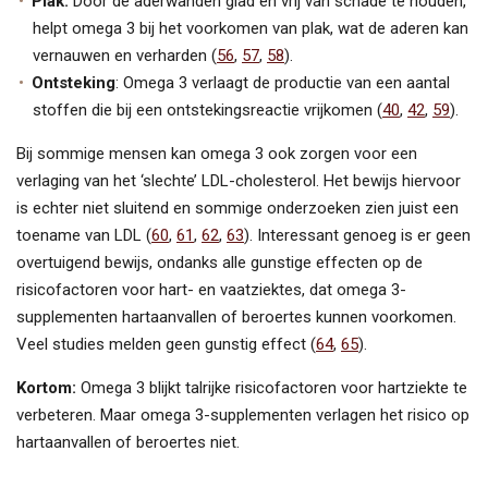
Plak:
Door de aderwanden glad en vrij van schade te houden,
helpt omega 3 bij het voorkomen van plak, wat de aderen kan
vernauwen en verharden (
56
,
57
,
58
).
Ontsteking
: Omega 3 verlaagt de productie van een aantal
stoffen die bij een ontstekingsreactie vrijkomen (
40
,
42
,
59
).
Bij sommige mensen kan omega 3 ook zorgen voor een
verlaging van het ‘slechte’ LDL-cholesterol. Het bewijs hiervoor
is echter niet sluitend en sommige onderzoeken zien juist een
toename van LDL (
60
,
61
,
62
,
63
). Interessant genoeg is er geen
overtuigend bewijs, ondanks alle gunstige effecten op de
risicofactoren voor hart- en vaatziektes, dat omega 3-
supplementen hartaanvallen of beroertes kunnen voorkomen.
Veel studies melden geen gunstig effect (
64
,
65
).
Kortom:
Omega 3 blijkt talrijke risicofactoren voor hartziekte te
verbeteren. Maar omega 3-supplementen verlagen het risico op
hartaanvallen of beroertes niet.