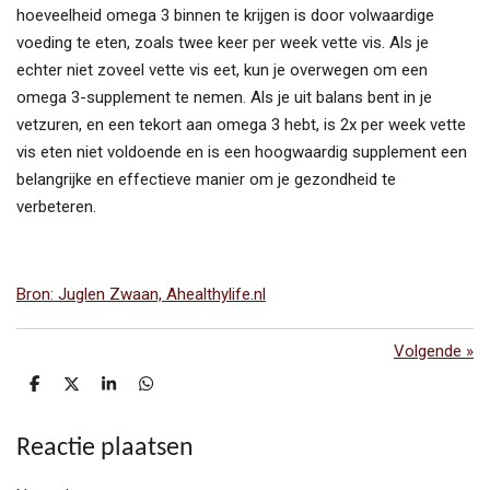
hoeveelheid omega 3 binnen te krijgen is door volwaardige
voeding te eten, zoals twee keer per week vette vis. Als je
echter niet zoveel vette vis eet, kun je overwegen om een
omega 3-supplement te nemen. Als je uit balans bent in je
vetzuren, en een tekort aan omega 3 hebt, is 2x per week vette
vis eten niet voldoende en is een hoogwaardig supplement een
belangrijke en effectieve manier om je gezondheid te
verbeteren.
Bron: Juglen Zwaan, Ahealthylife.nl
Volgende
»
D
D
S
D
e
e
h
e
l
e
a
l
e
l
r
e
Reactie plaatsen
n
e
n