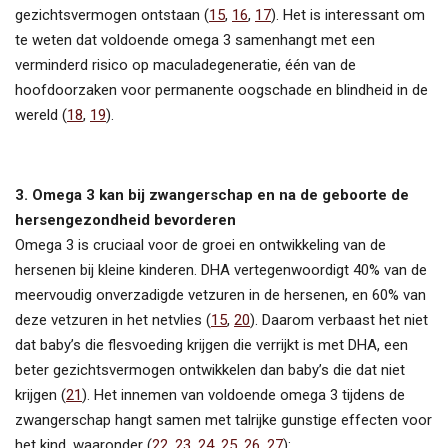
gezichtsvermogen ontstaan (
15
,
16
,
17
). Het is interessant om
te weten dat voldoende omega 3 samenhangt met een
verminderd risico op maculadegeneratie, één van de
hoofdoorzaken voor permanente oogschade en blindheid in de
wereld (
18
,
19
).
3. Omega 3 kan bij zwangerschap en na de geboorte de
hersengezondheid bevorderen
Omega 3 is cruciaal voor de groei en ontwikkeling van de
hersenen bij kleine kinderen. DHA vertegenwoordigt 40% van de
meervoudig onverzadigde vetzuren in de hersenen, en 60% van
deze vetzuren in het netvlies (
15
,
20
). Daarom verbaast het niet
dat baby’s die flesvoeding krijgen die verrijkt is met DHA, een
beter gezichtsvermogen ontwikkelen dan baby’s die dat niet
krijgen (
21
). Het innemen van voldoende omega 3 tijdens de
zwangerschap hangt samen met talrijke gunstige effecten voor
het kind, waaronder (
22
,
23
,
24
,
25
,
26
,
27
):