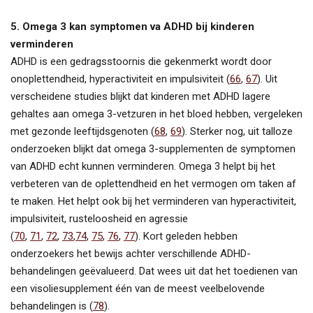
5. Omega 3 kan symptomen va ADHD bij kinderen
verminderen
ADHD is een gedragsstoornis die gekenmerkt wordt door
onoplettendheid, hyperactiviteit en impulsiviteit (
66
,
67
). Uit
verscheidene studies blijkt dat kinderen met ADHD lagere
gehaltes aan omega 3-vetzuren in het bloed hebben, vergeleken
met gezonde leeftijdsgenoten (
68
,
69
). Sterker nog, uit talloze
onderzoeken blijkt dat omega 3-supplementen de symptomen
van ADHD echt kunnen verminderen. Omega 3 helpt bij het
verbeteren van de oplettendheid en het vermogen om taken af
te maken. Het helpt ook bij het verminderen van hyperactiviteit,
impulsiviteit, rusteloosheid en agressie
(
70
,
71
,
72
,
73
,
74
,
75
,
76
,
77
). Kort geleden hebben
onderzoekers het bewijs achter verschillende ADHD-
behandelingen geëvalueerd. Dat wees uit dat het toedienen van
een visoliesupplement één van de meest veelbelovende
behandelingen is (
78
).