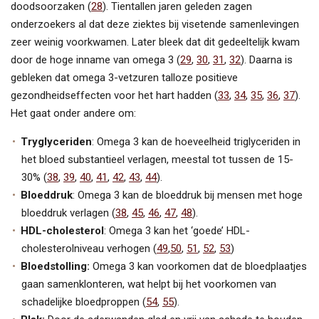
doodsoorzaken (
28
). Tientallen jaren geleden zagen
onderzoekers al dat deze ziektes bij visetende samenlevingen
zeer weinig voorkwamen. Later bleek dat dit gedeeltelijk kwam
door de hoge inname van omega 3 (
29
,
30
,
31
,
32
). Daarna is
gebleken dat omega 3-vetzuren talloze positieve
gezondheidseffecten voor het hart hadden (
33
,
34
,
35
,
36
,
37
).
Het gaat onder andere om:
Tryglyceriden
: Omega 3 kan de hoeveelheid triglyceriden in
het bloed substantieel verlagen, meestal tot tussen de 15-
30% (
38
,
39
,
40
,
41
,
42
,
43
,
44
).
Bloeddruk
: Omega 3 kan de bloeddruk bij mensen met hoge
bloeddruk verlagen (
38
,
45
,
46
,
47
,
48
).
HDL-cholesterol
: Omega 3 kan het ‘goede’ HDL-
cholesterolniveau verhogen (
49
,
50
,
51
,
52
,
53
)
Bloedstolling:
Omega 3 kan voorkomen dat de bloedplaatjes
gaan samenklonteren, wat helpt bij het voorkomen van
schadelijke bloedproppen (
54
,
55
).