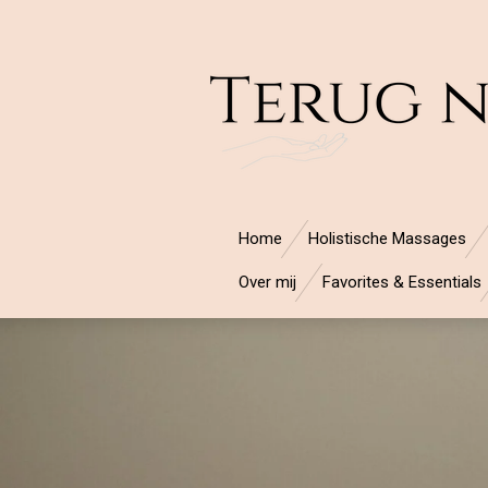
Ga
direct
naar
de
hoofdinhoud
Home
Holistische Massages
Over mij
Favorites & Essentials