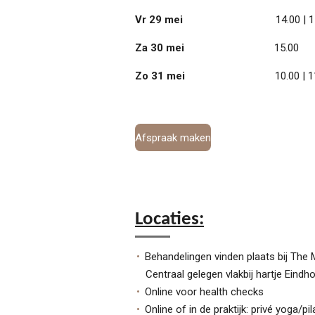
Vr 29 mei
14.00 | 15.30 
Za 30 mei
15.00
Zo 31 mei
10.00 | 11.
Afspraak maken
Locaties:
Behandelingen vinden plaats bij The
Centraal gelegen vlakbij hartje Eind
Online voor health checks
Online of in de praktijk: privé yoga