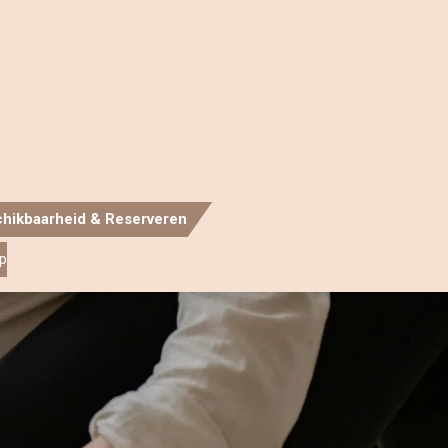
hikbaarheid & Reserveren
p