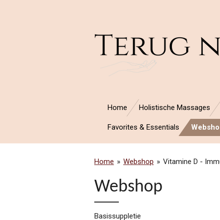
Ga
direct
naar
de
hoofdinhoud
Home
Holistische Massages
Favorites & Essentials
Websho
Home
»
Webshop
»
Vitamine D - Im
Webshop
Basissuppletie