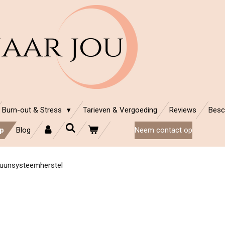
Burn-out & Stress
Tarieven & Vergoeding
Reviews
Besc
p
Blog
Neem contact op
muunsysteemherstel