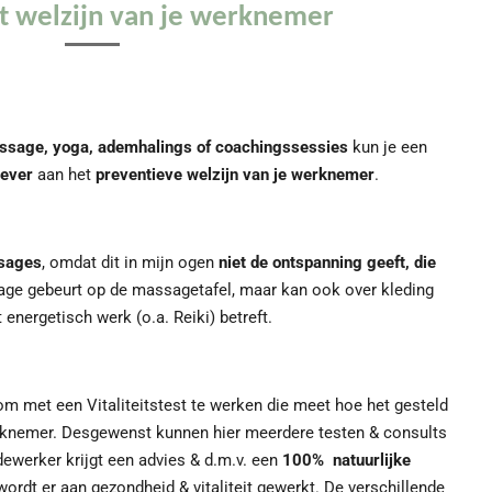
t welzijn van je werknemer
ssage, yoga, ademhalings of coachingssessies
kun je een
gever
aan het
preventieve welzijn van je werknemer
.
sages
, omdat dit in mijn ogen
niet de ontspanning geeft, die
e gebeurt op de massagetafel, maar kan ook over kleding
 energetisch werk (o.a. Reiki) betreft.
 om met een Vitaliteitstest te werken die meet hoe het gesteld
rknemer. Desgewenst kunnen hier meerdere testen & consults
werker krijgt een advies & d.m.v. een
100% natuurlijke
ordt er aan gezondheid & vitaliteit gewerkt. De verschillende