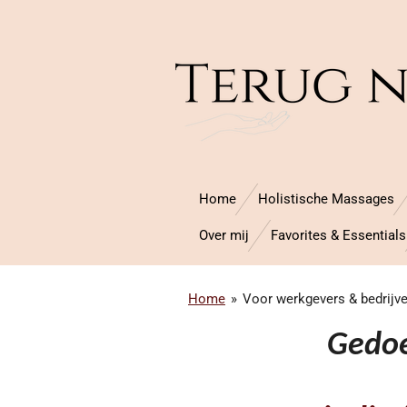
Ga
direct
naar
de
hoofdinhoud
Home
Holistische Massages
Over mij
Favorites & Essentials
Home
»
Voor werkgevers & bedrijve
Gedoe