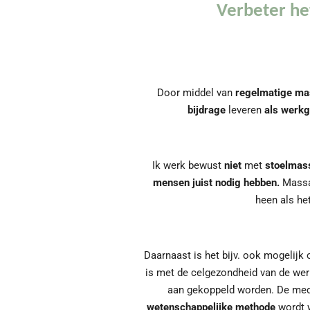
Verbeter he
Door middel van
regelmatige ma
bijdrage
leveren
als werk
Ik werk bewust
niet
met
stoelmas
mensen juist nodig hebben.
Massag
heen als het
Daarnaast is het bijv. ook mogelijk
is met de celgezondheid van de we
aan gekoppeld worden. De mede
wetenschappelijke methode
wordt w